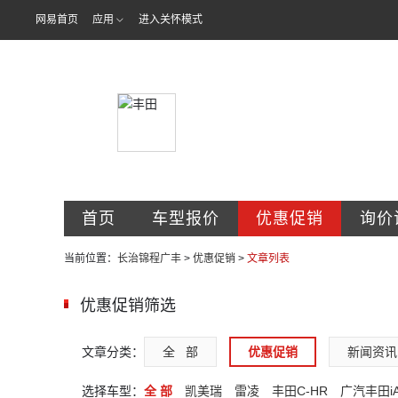
网易首页
应用
进入关怀模式
广汽丰田锦程
首页
车型报价
优惠促销
询价
当前位置：
长治锦程广丰
>
优惠促销
>
文章列表
优惠促销筛选
文章分类：
全   部
优惠促销
新闻资讯
选择车型：
全 部
凯美瑞
雷凌
丰田C-HR
广汽丰田i