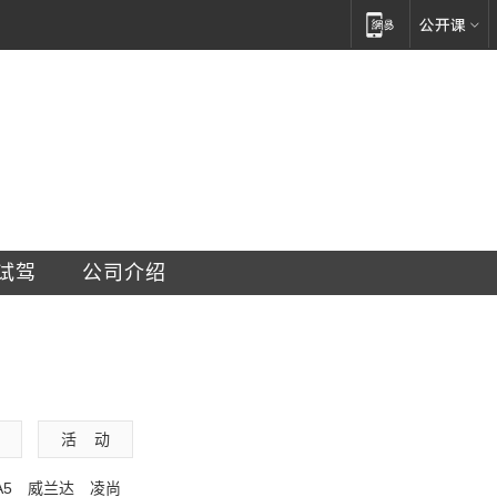
西一环店
试驾
公司介绍
活    动
A5
威兰达
凌尚